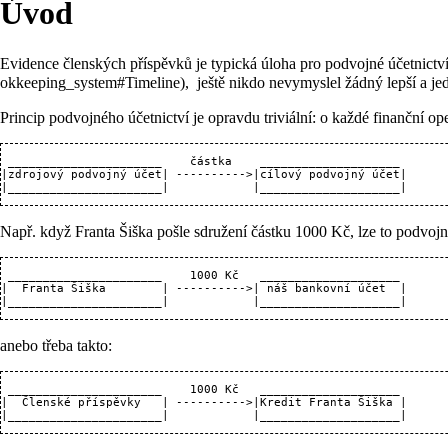
Úvod
Evidence členských příspěvků je typická úloha pro podvojné účetnictv
, ještě nikdo nevymyslel žádný lepší a jed
Princip podvojného účetnictví je opravdu triviální: o každé finanční op
 ______________________    částka    ____________________

|zdrojový podvojný účet| ---------->|cílový podvojný účet|

Např. když Franta Šiška pošle sdružení částku 1000 Kč, lze to podvojn
 ______________________    1000 Kč   ____________________

|  Franta Šiška        | ---------->| náš bankovní účet  |

anebo třeba takto:
 ______________________    1000 Kč   ____________________

|  Členské příspěvky   | ---------->|Kredit Franta Šiška |
