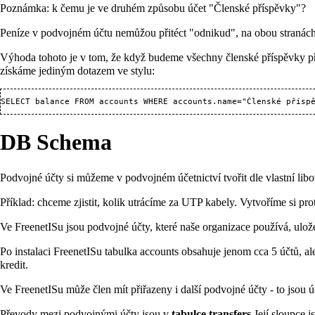
Poznámka: k čemu je ve druhém způsobu účet "Členské příspěvky"?
Peníze v podvojném účtu nemůžou přitéct "odnikud", na obou stranách 
Výhoda tohoto je v tom, že když budeme všechny členské příspěvky pře
získáme jediným dotazem ve stylu:
DB Schema
Podvojné účty si můžeme v podvojném účetnictví tvořit dle vlastní libo
Příklad: chceme zjistit, kolik utrácíme za UTP kabely. Vytvoříme si 
Ve FreenetISu jsou podvojné účty, které naše organizace používá, ulo
Po instalaci FreenetISu tabulka accounts obsahuje jenom cca 5 účtů, al
kredit.
Ve FreenetISu může člen mít přiřazeny i další podvojné účty - to jsou ú
Převody mezi podvojnými účty jsou v
tabulce
transfers
.Její sloupce j