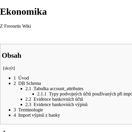
Ekonomika
Z Freenetis Wiki
Obsah
[
skrýt
]
1
Úvod
2
DB Schema
2.1
Tabulka account_attributes
2.1.1
Typy podvojných účtů používaných při impo
2.2
Evidence bankovních účtů
2.3
Evidence bankovních výpisů
3
Terminologie
4
Import výpisů z banky