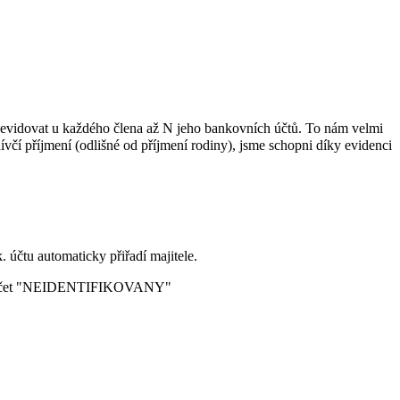
 evidovat u každého člena až N jeho bankovních účtů. To nám velmi
dívčí příjmení (odlišné od příjmení rodiny), jsme schopni díky evidenci
 účtu automaticky přiřadí majitele.
ořit účet "NEIDENTIFIKOVANY"