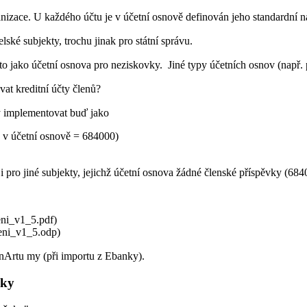
ce. U každého účtu je v účetní osnově definován jeho standardní název
ské subjekty, trochu jinak pro státní správu.
to jako účetní osnova pro neziskovky. Jiné typy účetních osnov (např. po
at kreditní účty členů?
y implementovat buď jako
o v účetní osnově = 684000)
i pro jiné subjekty, jejichž účetní osnova žádné členské příspěvky (68
nArtu my (při importu z Ebanky).
nky