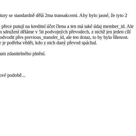
ktury se standardně dělá 2ma transakcemi. Aby bylo jasné, že tyto 2
 přece putují na kreditní účet člena a ten má také údaj member_id. Ale
 sdružení děláme v 5ti podvojných převodech, z nichž jen jeden cílí
dvodit přes previous_transfer_id, ale ten dotaz, to by byla šílenost.
e je potřeba vědět, kdo z nich daný převod spáchal.
tum zdanitelného plnění.
rové podobě...