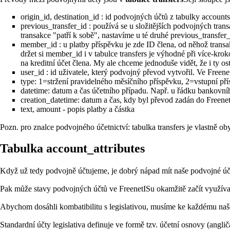
origin_id, destination_id : id podvojných účtů z tabulky accounts
previous_transfer_id : používá se u složitějších podvojných tran
transakce "patří k sobě", nastavíme u té druhé previous_transfer_
member_id : u platby příspěvku je zde ID člena, od něhož transak
držet si member_id i v tabulce transfers je výhodné při více-kr
na kreditní účet člena. My ale chceme jednoduše vidět, že i ty ost
user_id : id uživatele, který podvojný převod vytvořil. Ve Freen
type: 1=stržení pravidelného měsíčního příspěvku, 2=vstupní pří
datetime: datum a čas účetního případu. Např. u řádku bankovní
creation_datetime: datum a čas, kdy byl převod zadán do Freene
text, amount - popis platby a částka
Pozn. pro znalce podvojného účetnictví: tabulka transfers je vlastně oby
Tabulka account_attributes
Když už tedy podvojně účtujeme, je dobrý nápad mít naše podvojné účty
Pak může stavy podvojných účtů ve FreenetISu okamžitě začít využívat p
Abychom dosáhli kombatibilitu s legislativou, musíme ke každému našem
Standardní účty legislativa definuje ve formě tzv. účetní osnovy (angliča