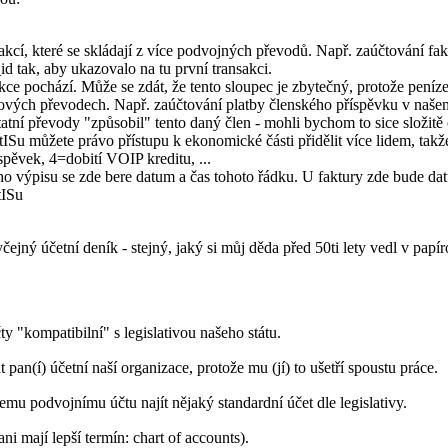
sakcí, které se skládají z více podvojných převodů. Např. zaúčtování fa
id tak, aby ukazovalo na tu první transakci.
ce pochází. Může se zdát, že tento sloupec je zbytečný, protože peníze
okových převodech. Např. zaúčtování platby členského příspěvku v našem
atní převody "způsobil" tento daný člen - mohli bychom to sice složitě o
etISu můžete právo přístupu k ekonomické části přidělit více lidem, takž
spěvek, 4=dobití VOIP kreditu, ...
ho výpisu se zde bere datum a čas tohoto řádku. U faktury zde bude da
tISu
čejný účetní deník - stejný, jaký si můj děda před 50ti lety vedl v papí
 "kompatibilní" s legislativou našeho státu.
an(í) účetní naší organizace, protože mu (jí) to ušetří spoustu práce.
u podvojnímu účtu najít nějaký standardní účet dle legislativy.
ni mají lepší termín: chart of accounts).