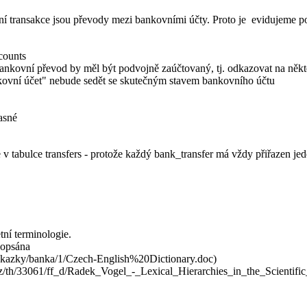
í transakce jsou převody mezi bankovními účty. Proto je evidujeme p
counts
 bankovní převod by měl být podvojně zaúčtovaný, tj. odkazovat na ně
nkovní účet" nebude sedět se skutečným stavem bankovního účtu
asné
le v tabulce transfers - protože každý bank_transfer má vždy přiřazen je
tní terminologie.
 popsána