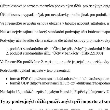
Účetní osnova je seznam možných podvojných účtů pro daný typ organiza
Účetní osnova vypadá nějak pro neziskovky, trochu jinak pro podnikatel
Ve FreenetISu je účetní osnova uložena v tabulce account_attributes, a 
Nás asi nejvíc zajímá, na který standardní podvojný účet budeme mapov
Podvojný účet kreditu člena můžeme dle účetní osnovy pro neziskovk
podúčet standardního účtu "Členské příspěvky" (standardní čísl
podúčet standardního účtu "Účty v bankách" (číslo 221000)
Ve FreenetISu používáme 2. variantu, protože je stejná pro neziskovky 
Podrobnější výklad najdete v této prezentaci:
formát PDF
formát ODP
Na slajdu 13 je ukázán způsob, jakým členské příspěvky účtujeme v U
Typy podvojných účtů používaných při importu z ba