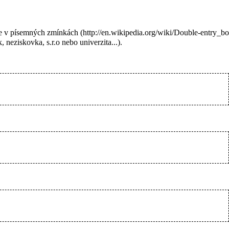
uje v písemných zmínkách
 neziskovka, s.r.o nebo univerzita...).