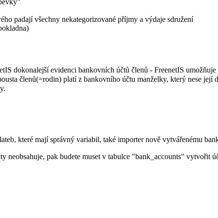
pěvky"
ho padají všechny nekategorizované příjmy a výdaje sdružení
pokladna)
tIS dokonalejší evidenci bankovních účtů členů - FreenetIS umožňuje
pousta členů(=rodin) platí z bankovního účtu manželky, který nese její 
y.
teb, které mají správný variabil, také importer nově vytvářenému bank.
 účty neobsahuje, pak budete muset v tabulce "bank_accounts" vytv