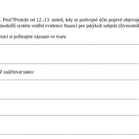
í. Proč?Protože
od 12.-13. století, kdy se podvojné účto poprvé objev
nodušší systém vnitřní evidence financí pro jakýkoli subjekt (živnostník,
eraci si pořizujete záznam ve tvaru
ě zaúčtovat takto: