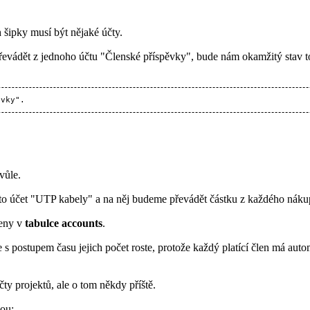
šipky musí být nějaké účty.
vádět z jednoho účtu "Členské příspěvky", bude nám okamžitý stav toho
vůle.
proto účet "UTP kabely" a na něj budeme převádět částku z každého nák
ženy v
tabulce accounts
.
e s postupem času jejich počet roste, protože každý platící člen má au
čty projektů, ale o tom někdy příště.
sou: