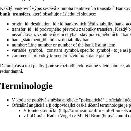
Každý bankovní výpis sestává z mnoha bankovních transakcí. Bankovn
bank_transfers
, která obsahuje následující sloupce:
origin_id, destination_id : id bankovních účtů z tabulky bank_ac
transfer_id : id podvojného převodu z tabulky transfers. Každý
nezaúčtovali, vznikne účetní chyba - stav podvojného účtu "ba
bank_statement_id : odkaz do tabulky bank
number: Line number or number of the bank listing item
variable_symbol, constant_symbol, specific_symbol - to je asi j
comment - případný komentář účetního k dané platbě
Datum, čas a text platby jsme se rozhodli evidovat ne v této tabulce, a
redundantní.
Terminologie
V kódu se používá směska anglické "polopatické" a oficiální úče
Oficiální anglická a jí odpovídající česká účetní terminologie je
V tomto
slovníčku
v PhD práci
Radka Vogela z MUNI Brno