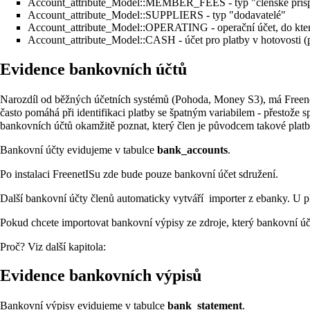
Account_attribute_Model::MEMBER_FEES - typ "členské přís
Account_attribute_Model::SUPPLIERS - typ "dodavatelé"
Account_attribute_Model::OPERATING - operační účet, do které
Account_attribute_Model::CASH - účet pro platby v hotovosti (
Evidence bankovních účtů
Narozdíl od běžných účetních systémů (Pohoda, Money S3), má Freene
často pomáhá při identifikaci platby se špatným variabilem - přestože s
bankovních účtů okamžitě poznat, který člen je původcem takové platb
Bankovní účty evidujeme v tabulce
bank_accounts
.
Po instalaci FreenetISu zde bude pouze bankovní účet sdružení.
Další bankovní účty členů automaticky vytváří importer z ebanky. U pla
Pokud chcete importovat bankovní výpisy ze zdroje, který bankovní
Proč? Viz další kapitola:
Evidence bankovních výpisů
Bankovní výpisy evidujeme v tabulce
bank_statement
.