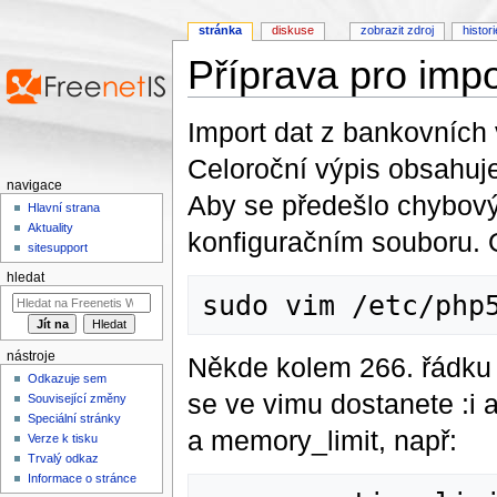
stránka
diskuse
zobrazit zdroj
histor
Příprava pro impo
Přejít na:
navigace
,
hledání
Import dat z bankovních
Celoroční výpis obsahuje
navigace
Aby se předešlo chybovým
Hlavní strana
Aktuality
konfiguračním souboru. O
sitesupport
hledat
nástroje
Někde kolem 266. řádku 
Odkazuje sem
se ve vimu dostanete :i
Související změny
Speciální stránky
a memory_limit, např:
Verze k tisku
Trvalý odkaz
Informace o stránce