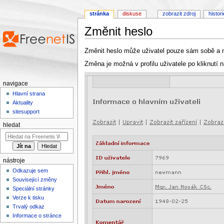
stránka
diskuse
zobrazit zdroj
histor
Změnit heslo
Přejít na:
navigace
,
hledání
Změnit heslo může uživatel pouze sám sobě a ne
Změna je možná v profilu uživatele po kliknutí n
navigace
Hlavní strana
Aktuality
sitesupport
hledat
nástroje
Odkazuje sem
Související změny
Speciální stránky
Verze k tisku
Trvalý odkaz
Informace o stránce