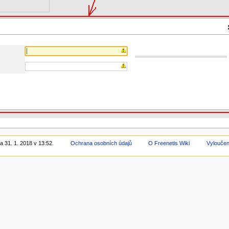
a 31. 1. 2018 v 13:52.
Ochrana osobních údajů
O Freenetis Wiki
Vyloučen