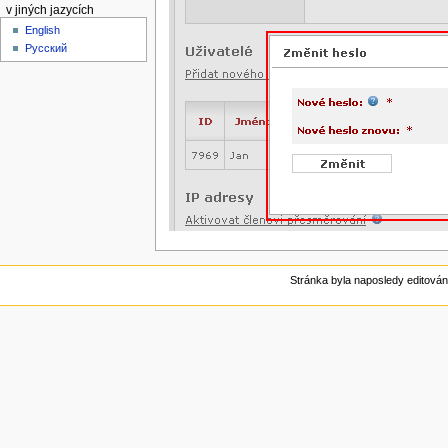
v jiných jazycích
English
Русский
Stránka byla naposledy editován