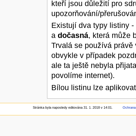
kteří jsou důležití pro s
upozorňování/přerušováni
Existují dva typy listiny -
a
dočasná
, která může 
Trvalá se používá právě 
obvykle v případek pozdn
ale ta ještě nebyla přij
povolíme internet).
Bílou listinu lze aplikova
Stránka byla naposledy editována 31. 1. 2018 v 14:01.
Ochrana 