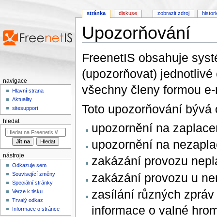
stránka
diskuse
zobrazit zdroj
histor
Upozorňování
Přejít na:
navigace
,
hledání
FreenetIS obsahuje syst
(upozorňovat) jednotlivé 
navigace
všechny členy formou e
Hlavní strana
Aktuality
Toto upozorňování bývá o
sitesupport
hledat
upozornění na zaplace
upozornění na nezapla
nástroje
zakázání provozu nepl
Odkazuje sem
zakázání provozu u ner
Související změny
Speciální stránky
zasílání různých zpráv
Verze k tisku
Trvalý odkaz
informace o valné hro
Informace o stránce