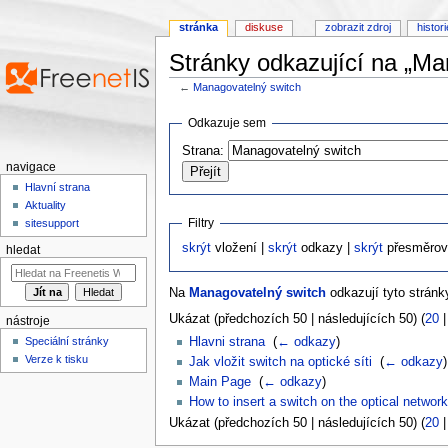
stránka
diskuse
zobrazit zdroj
histor
Stránky odkazující na „Ma
←
Managovatelný switch
Přejít na:
navigace
,
hledání
Odkazuje sem
Strana:
navigace
Hlavní strana
Aktuality
Filtry
sitesupport
skrýt
vložení |
skrýt
odkazy |
skrýt
přesměrov
hledat
Na
Managovatelný switch
odkazují tyto stránk
Ukázat (předchozích 50 | následujících 50) (
20
nástroje
Hlavni strana
‎
(
← odkazy
)
Speciální stránky
Verze k tisku
Jak vložit switch na optické síti
‎
(
← odkazy
)
Main Page
‎
(
← odkazy
)
How to insert a switch on the optical network
Ukázat (předchozích 50 | následujících 50) (
20