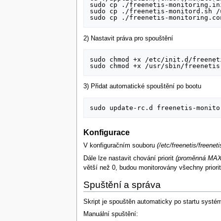
sudo cp ./freenetis-monitoring.in
sudo cp ./freenetis-monitord.sh /
2) Nastavit práva pro spouštění
sudo chmod +x /etc/init.d/freenet
3) Přidat automatické spouštění po bootu
Konfigurace
V konfiguračním souboru
(/etc/freenetis/freenet
Dále lze nastavit chování priorit
(proměnná MA
větší než 0, budou monitorovány všechny priori
Spuštění a správa
Skript je spouštěn automaticky po startu systé
Manuální spuštění: