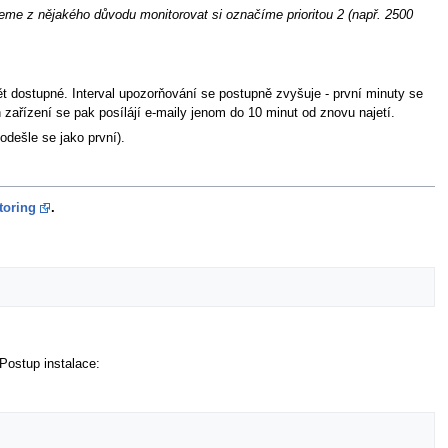
 chceme z nějakého důvodu monitorovat si označíme prioritou 2 (např. 2500
pět dostupné. Interval upozorňování se postupně zvyšuje - první minuty se
zařízení se pak posílájí e-maily jenom do 10 minut od znovu najetí.
odešle se jako první).
toring
.
Postup instalace: