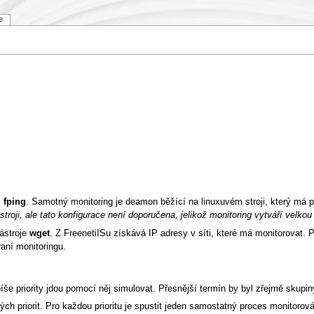
ie
i
fping
. Samotný monitoring je deamon běžící na linuxuvém stroji, který má př
troji, ale tato konfigurace není doporučena, jelikož monitoring vytváří velko
ástroje
wget
. Z FreenetiISu získává IP adresy v síti, které má monitorovat. 
raní monitoringu.
íše priority jdou pomocí něj simulovat. Přesnější termín by byl zřejmě skupin
ých priorit. Pro každou prioritu je spustit jeden samostatný proces monitorová