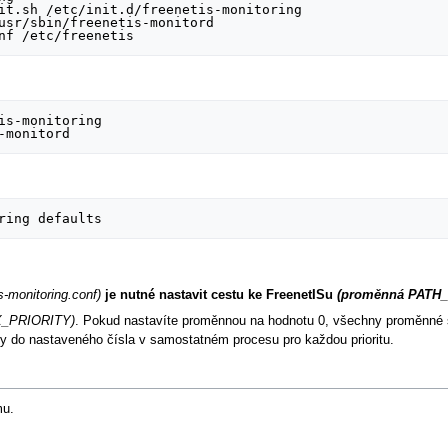
it.sh /etc/init.d/freenetis-monitoring

usr/sbin/freenetis-monitord

is-monitoring

is-monitoring.conf)
je nutné nastavit cestu ke FreenetISu
(proměnná PATH_
X_PRIORITY)
. Pokud nastavíte proměnnou na hodnotu 0, všechny proměnné s
ty do nastaveného čísla v samostatném procesu pro každou prioritu.
mu.