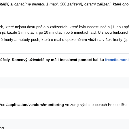
žitější) si označíme prioritou 1 (např. 500 zařízení), ostatní zařízení, které
ch, které nejsou dostupné a o zařízeních, které byly nedostupné a již jsou o
 již každé 3 minutách, po 10 minutách po 5 minutách atd. U znovu funkčních 
 fronty a metody push, která e-mail s upozorněním vloží na vršek fronty (tj. 
 účely. Koncový uživatelé by měli instalovat pomocí balíku
frenetis-moni
ožce
/application/vendors/monitoring
ve zdrojových souborech FreenetISu. 
g
