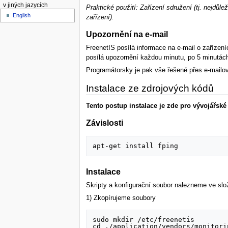
v jiných jazycích
Praktické použití: Zařízení sdružení (tj. nejdůle
English
zařízení).
Upozornění na e-mail
FreenetIS posílá informace na e-mail o zařízení
posílá upozornění každou minutu, po 5 minutách
Programátorsky je pak vše řešené přes e-mailové
Instalace ze zdrojových kódů
Tento postup instalace je zde pro vývojářské
Závislosti
Instalace
Skripty a konfigurační soubor nalezneme ve sl
1) Zkopírujeme soubory
sudo mkdir /etc/freenetis

cd ./application/vendors/monitorin