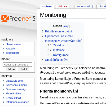
stránka
diskuse
zobrazit zdroj
histor
Monitoring
Přejít na:
navigace
,
hledání
Obsah
[
skrýt
]
1
Priorita monitorování
2
Upozornění na e-mail
navigace
3
Instalace ze zdrojových kódů
Hlavní strana
3.1
Závislosti
Aktuality
3.2
Instalace
sitesupport
3.3
Konfigurace
hledat
4
Spuštění a správa
Monitoring ve FreenetISu je založena na nástroj
(FreenetIS i monitoring mohou běžet na jednom s
nástroje
Monitoring komunikuje s FreenetISem pomocí n
Odkazuje sem
zaslán zpět FreenetISu, který jej zobrazí v rozh
Související změny
Speciální stránky
Priorita monitorování
Verze k tisku
Nejedná se o priority v pravém slova smyslu, sp
Trvalý odkaz
Informace o stránce
Ve FreenetISu si zařízení rozdělíme do jednotliv