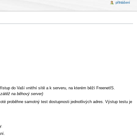
přihlášení
ístup do Vaší vnitřní sítě a k serveru, na kterém běží FreenetIS.
u zátěž na běhový server)
Poté proběhne samotný test dostupnosti jednotlivých adres. Výstup testu je
y.
ní.