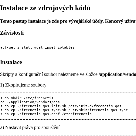
Instalace ze zdrojových kódů
Tento postup instalace je zde pro vývojářské účely. Koncový uživa
Závislosti
Instalace
Skripty a konfigurační soubor nalezneme ve složce
/application/vendo
1) Zkopírujeme soubory
sudo mkdir /etc/freenetis

cd ./application/vendors/qos

sudo cp ./freenetis-qos.init.sh /etc/init.d/freenetis-qos

sudo cp ./freenetis-qos-sync.sh /usr/sbin/freenetis-qos-sync

2) Nastavit práva pro spouštění