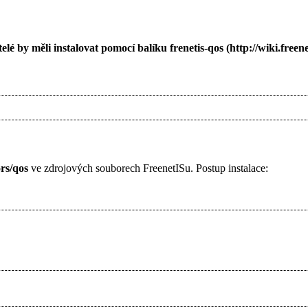
telé by měli instalovat pomocí balíku
frenetis-qos
rs/qos
ve zdrojových souborech FreenetISu. Postup instalace: