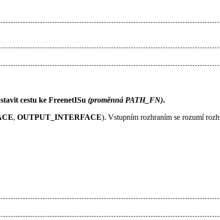
astavit cestu ke FreenetISu
(proměnná PATH_FN)
.
ACE
,
OUTPUT_INTERFACE
). Vstupním rozhraním se rozumí rozhr