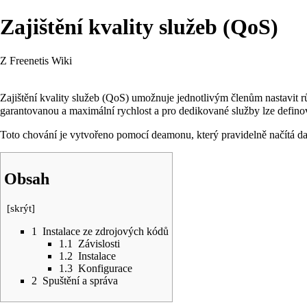
Zajištění kvality služeb (QoS)
Z Freenetis Wiki
Zajištění kvality služeb (QoS) umožnuje jednotlivým členům nastavit r
garantovanou a maximální rychlost a pro dedikované služby lze definov
Toto chování je vytvořeno pomocí deamonu, který pravidelně načítá data 
Obsah
[
skrýt
]
1
Instalace ze zdrojových kódů
1.1
Závislosti
1.2
Instalace
1.3
Konfigurace
2
Spuštění a správa