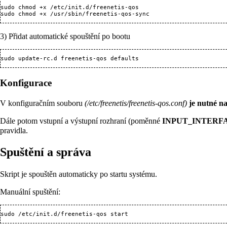
sudo chmod +x /etc/init.d/freenetis-qos

3) Přidat automatické spouštění po bootu
Konfigurace
V konfiguračním souboru
(/etc/freenetis/freenetis-qos.conf)
je nutné n
Dále potom vstupní a výstupní rozhraní (poměnné
INPUT_INTERF
pravidla.
Spuštění a správa
Skript je spouštěn automaticky po startu systému.
Manuální spuštění: