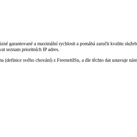
ůzné garantované a maximální rychlosti a pomáhá zaručit kvalitu služeb
at seznam prioritních IP adres.
(definice svého chování) z FreenetiISu, a dle těchto dat ustavuje nástro