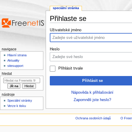
speciální stránka
Přihlaste se
Přejít na:
navigace
,
hledání
Uživatelské jméno
Heslo
navigace
Hlavní strana
Aktuality
sitesupport
Přihlásit trvale
hledat
Přihlásit se
Nápověda k přihlašování
nástroje
Zapomněli jste heslo?
Speciální stránky
Verze k tisku
Ochrana osobních údajů
O Freen