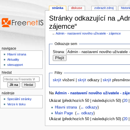
stránka
diskuse
zobrazit zdroj
histor
Stránky odkazující na „Ad
zájemce“
←
Admin - nastavení nového uživatele - zájemce
Přejít na:
navigace
,
hledání
Odkazuje sem
navigace
Strana:
Hlavní strana
Aktuality
sitesupport
Filtry
hledat
skrýt
vložení |
skrýt
odkazy |
skrýt
přesměrov
Na
Admin - nastavení nového uživatele - záj
nástroje
Speciální stránky
Ukázat (předchozích 50 | následujících 50) (
20
Verze k tisku
Hlavni strana
‎
(
← odkazy
)
Main Page
‎
(
← odkazy
)
Ukázat (předchozích 50 | následujících 50) (
20